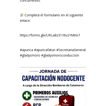
concurrentes.
Completá el formulario en el siguiente
enlace:
https://forms.gle/URLa8z31Y6vzYMKe7
#apunca #apuncafatun #SecretariaGeneral
#gladysmoro #gladysmoroconduccion