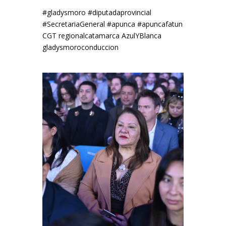
#gladysmoro #diputadaprovincial
#SecretariaGeneral #apunca #apuncafatun
CGT regionalcatamarca AzulYBlanca
gladysmoroconduccion