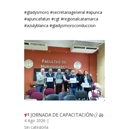
#gladysmoro #secretariageneral #apunca
#apuncafatun #cgt #regionalcatamarca
#azulyblanca #gladysmoroconduccion
JORNADA DE CAPACITACIÓN
4 Ago 2026 |
Sin categoría