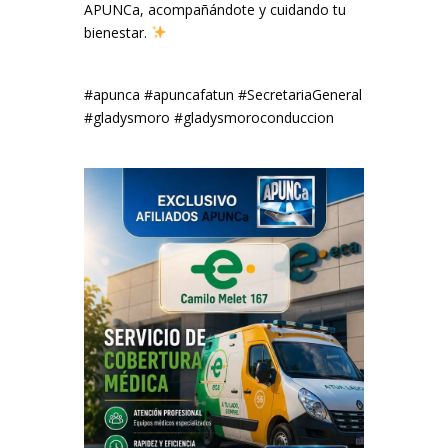
APUNCa, acompañándote y cuidando tu
bienestar.
#apunca #apuncafatun #SecretariaGeneral
#gladysmoro #gladysmoroconduccion