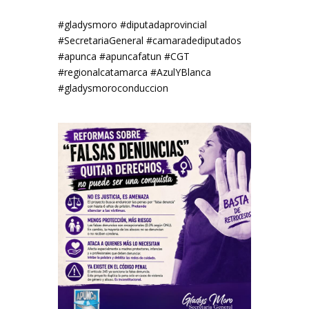
#gladysmoro #diputadaprovincial
#SecretariaGeneral #camaradediputados
#apunca #apuncafatun #CGT
#regionalcatamarca #AzulYBlanca
#gladysmoroconduccion