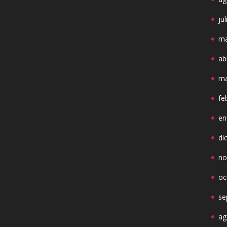
ju
ma
ab
ma
fe
en
di
no
oc
se
ag