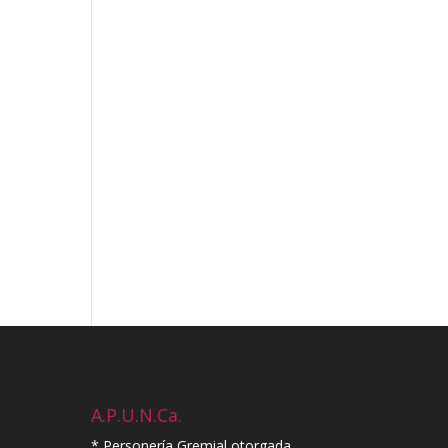
A.P.U.N.Ca.
* Personería Gremial otorgada