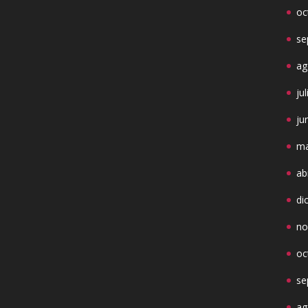
oc
se
ag
ju
ju
ma
ab
di
no
oc
se
ag