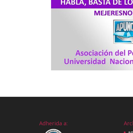
Adherida a:
Arc
ag