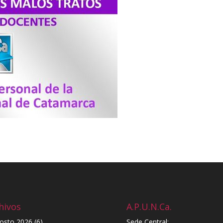
hivos
A.P.U.N.Ca.
osto 2026
(6)
Sede Central: