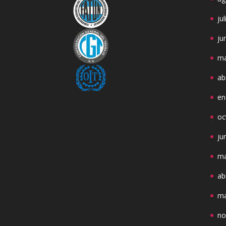
ju
ju
ma
ab
en
oc
ju
ma
ab
ma
no