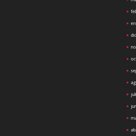
fe
en
di
no
oc
se
ag
ju
ju
ma
ab