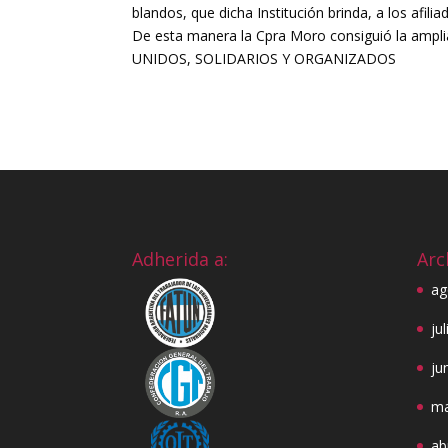
blandos, que dicha Institución brinda, a los afil
De esta manera la Cpra Moro consiguió la ampli
UNIDOS, SOLIDARIOS Y ORGANIZADOS
Adherida a:
Arc
ag
ju
ju
ma
ab