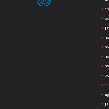
en
oc
ju
ma
ab
ma
no
oc
se
ag
ju