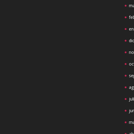
ma
fe
en
di
no
oc
se
ag
ju
ju
ma
ab