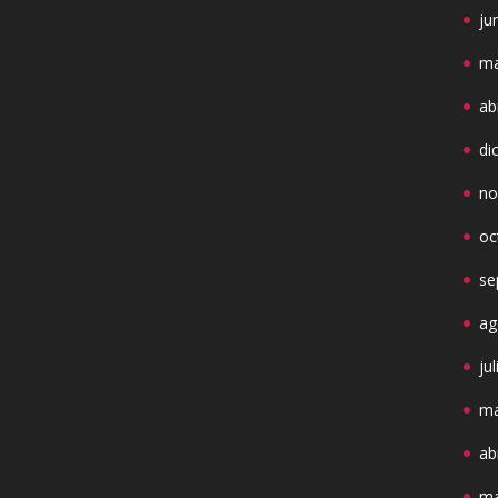
ju
ma
ab
di
no
oc
se
ag
ju
ma
ab
ma