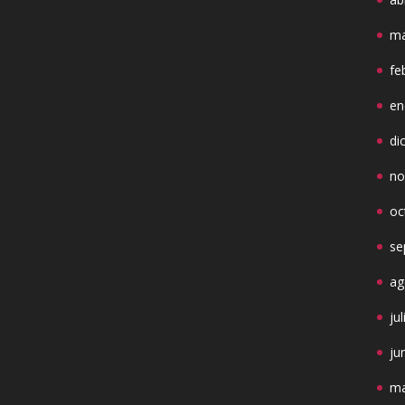
ma
fe
en
di
no
oc
se
ag
ju
ju
ma