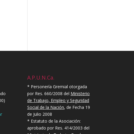
A.P.U.N.Ca.
* Personería Gremial otorgada
ndo
por Res. 660/2008 del
Ministerio
00)
de Trabajo, Empleo y Seguridad
Social de la Nación
, de Fecha 19
r
de Julio 2008
* Estatuto de la Asociación:
aprobado por Res. 414/2003 del