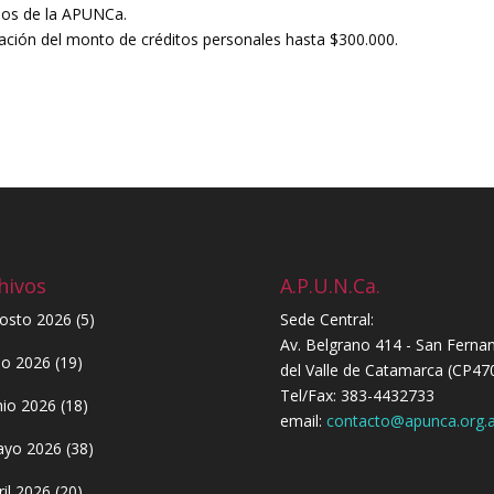
iados de la APUNCa.
ación del monto de créditos personales hasta $300.000.
hivos
A.P.U.N.Ca.
osto 2026
(5)
Sede Central:
Av. Belgrano 414 - San Ferna
lio 2026
(19)
del Valle de Catamarca (CP47
Tel/Fax: 383-4432733
nio 2026
(18)
email:
contacto@apunca.org.a
yo 2026
(38)
ril 2026
(20)