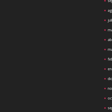
se
ag
ju
ma
ab
ma
fe
en
di
no
oc
se