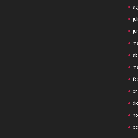
ag
ju
ju
ma
ab
ma
fe
en
di
no
oc