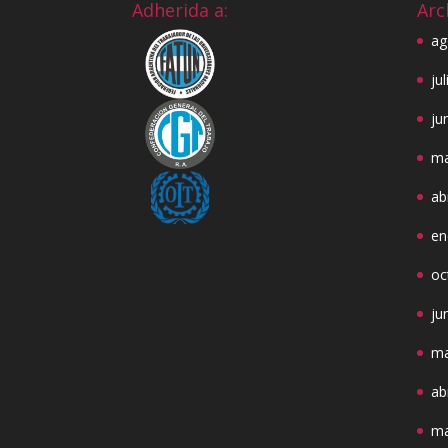
Adherida a:
Arc
ag
ju
ju
ma
ab
en
oc
ju
ma
ab
ma