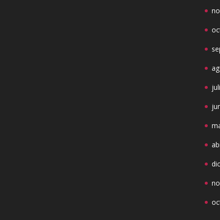
no
oc
se
ag
ju
ju
ma
ab
di
no
oc