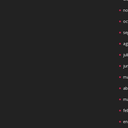
no
oc
se
ag
ju
ju
ma
ab
ma
fe
en