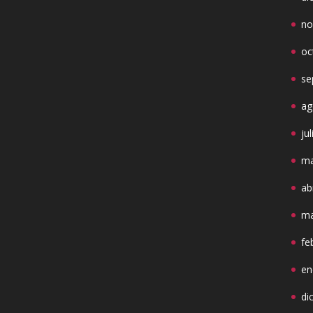
no
oc
se
ag
ju
ma
ab
ma
fe
en
di