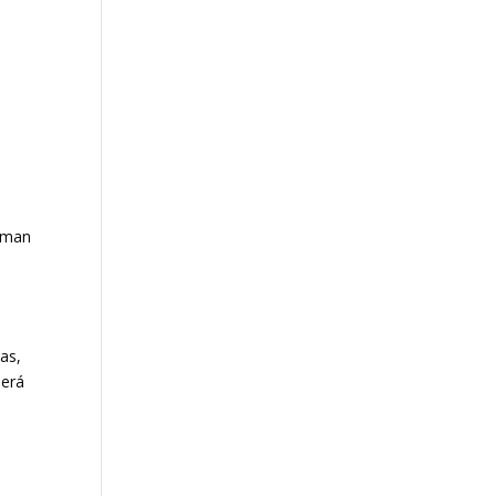
orman
as,
será