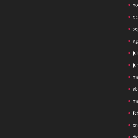
no
oc
se
ag
ju
ju
ma
ab
ma
fe
en
di