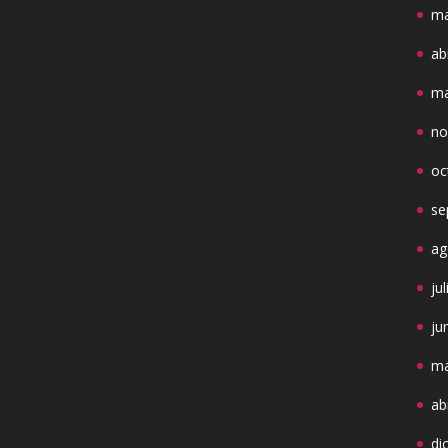
ma
ab
ma
no
oc
se
ag
ju
ju
ma
ab
di