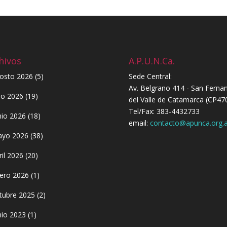
hivos
A.P.U.N.Ca.
osto 2026
(5)
Sede Central:
Av. Belgrano 414 - San Ferna
lio 2026
(19)
del Valle de Catamarca (CP47
Tel/Fax: 383-4432733
nio 2026
(18)
email:
contacto@apunca.org.a
yo 2026
(38)
ril 2026
(20)
ero 2026
(1)
tubre 2025
(2)
nio 2023
(1)