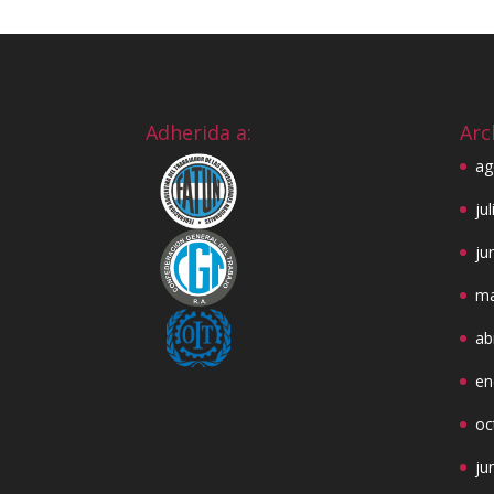
Adherida a:
Arc
ag
ju
ju
ma
ab
en
oc
ju