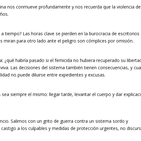
tina nos conmueve profundamente y nos recuerda que la violencia de
eños.
a tiempo? Las horas clave se pierden en la burocracia de escritorios 
 miran para otro lado ante el peligro son cómplices por omisión.
: ¿qué habría pasado si el femicida no hubiera recuperado su liberta
 viva. Las decisiones del sistema también tienen consecuencias, y cu
bilidad no puede diluirse entre expedientes y excusas.
s sea siempre el mismo: llegar tarde, levantar el cuerpo y dar explicac
cio. Salimos con un grito de guerra contra un sistema sordo y
 castigo a los culpables y medidas de protección urgentes, no discur