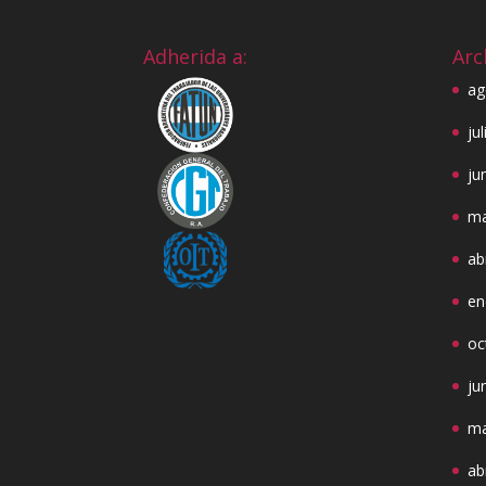
Adherida a:
Arc
ag
ju
ju
ma
ab
en
oc
ju
ma
ab