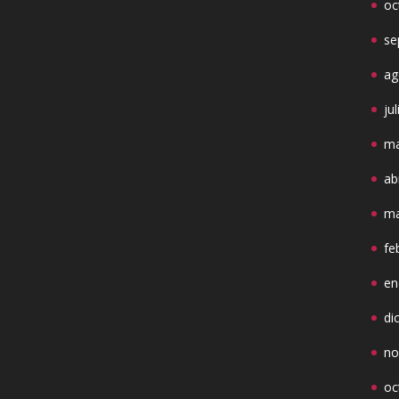
oc
se
ag
ju
ma
ab
ma
fe
en
di
no
oc