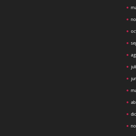
ma
no
oc
se
ag
ju
ju
ma
ab
di
no