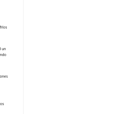
fríos
d un
ando
iones
sos