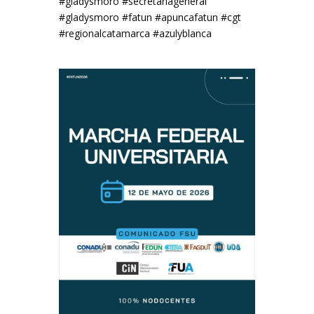
#gladysmoro #secretariageneral
#gladysmoro #fatun #apuncafatun #cgt
#regionalcatamarca #azulyblanca