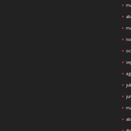
ma
ab
ma
no
oc
se
ag
ju
ju
ma
ab
di