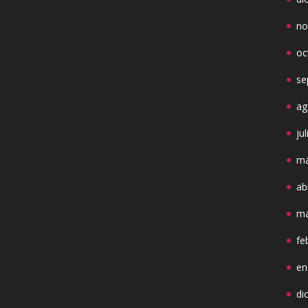
no
oc
se
ag
ju
ma
ab
ma
fe
en
di