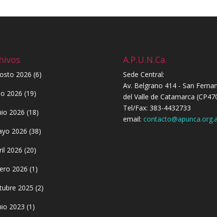
hivos
A.P.U.N.Ca.
osto 2026
(6)
Sede Central:
Av. Belgrano 414 - San Ferna
lio 2026
(19)
del Valle de Catamarca (CP47
Tel/Fax: 383-4432733
nio 2026
(18)
email:
contacto@apunca.org.a
yo 2026
(38)
ril 2026
(20)
ero 2026
(1)
tubre 2025
(2)
nio 2023
(1)