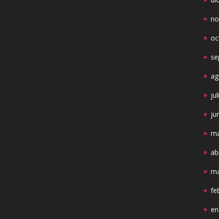
no
oc
se
ag
ju
ju
ma
ab
ma
fe
en