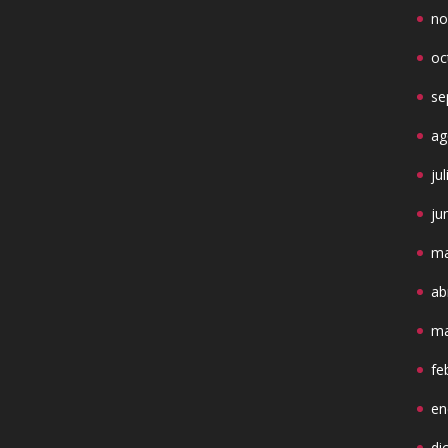
no
oc
se
ag
ju
ju
ma
ab
ma
fe
en
di