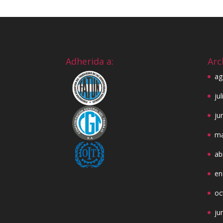
Adherida a:
Arc
ag
ju
ju
ma
ab
en
oc
ju